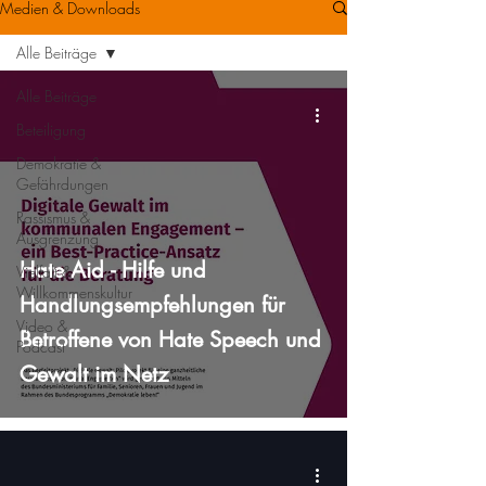
Medien & Downloads
Alle Beiträge
Alle Beiträge
Beteiligung
Demokratie &
Gefährdungen
Rassismus &
Ausgrenzung
Hate Aid - Hilfe und
Vielfalt &
Willkommenskultur
Handlungsempfehlungen für
Video &
Betroffene von Hate Speech und
Podcast
Gewalt im Netz