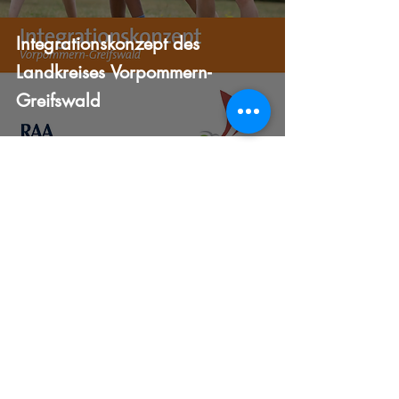
Integrationskonzept des
Landkreises Vorpommern-
Greifswald
Das
Regionalzentrum für demokratische Kultur Westmecklenburg
ist
eine Einrichtung der
RAA – Demokratie und Bildung Mecklenburg-
Vorpommern e. V.
und wird aus Mitteln des
Europäischen
Sozialfonds
(ESF) finanziert.