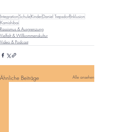
Integration
Schule
Kinder
Daniel Trepsdorf
Inklusion
Kamishibai
Rassismus & Ausgrenzung
Vielfalt & Willkommenskultur
Video & Podcast
Ähnliche Beiträge
Alle ansehen