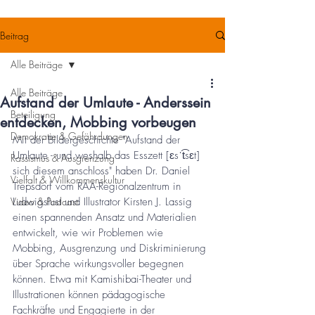
Beitrag
Alle Beiträge
Alle Beiträge
Aufstand der Umlaute - Anderssein
Beteiligung
entdecken, Mobbing vorbeugen
Demokratie & Gefährdungen
Mit der Bildergeschichte "Aufstand der 
Umlaute - und weshalb das Esszett [ɛsˈt͡sɛt] 
Rassismus & Ausgrenzung
sich diesem anschloss" haben Dr. Daniel 
Vielfalt & Willkommenskultur
Trepsdorf vom RAA-Regionalzentrum in 
Video & Podcast
Ludwigslust und Illustrator Kirsten J. Lassig 
einen spannenden Ansatz und Materialien 
entwickelt, wie wir Problemen wie 
Mobbing, Ausgrenzung und Diskriminierung 
über Sprache wirkungsvoller begegnen 
können. Etwa mit Kamishibai-Theater und 
Illustrationen können pädagogische 
Fachkräfte und Engagierte in der 